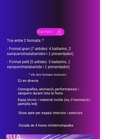
Cartell
Tria entre 2 formats: *
- Format gran (7 artistes: 4 ballarins, 2
xanquers/malabaristes i 1 presentador)
- Format petit (5 artistes: 3 ballarins, 1
xanquer/malabarista i 1 presentador)
* els dos formats inclouen:
DJ en directe
Coreografies, animació, performances i
xanquers durant tota la festa
Equip tècnic i material inclós (so, il·luminació i
pantalla led)
Show apte per espais interiors i exteriors
Durada de 4 hores ininterrumpudes