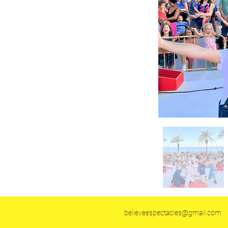
believeespectacles@gmail.com