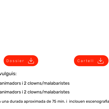
Dossier
Cartell
vulguis:
2 animadors i 2 clowns/malabaristes
4 animadors i 2 clowns/malabaristes
n una durada aproximada de 75 min. i inclouen escenografia, s