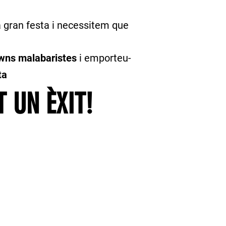
na gran festa i necessitem que
owns malabaristes
i emporteu-
ta
 UN ÈXIT!