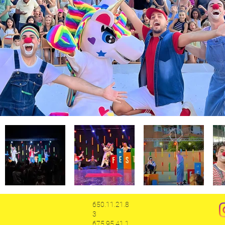
650.11.21.8
3
675.95.41.1