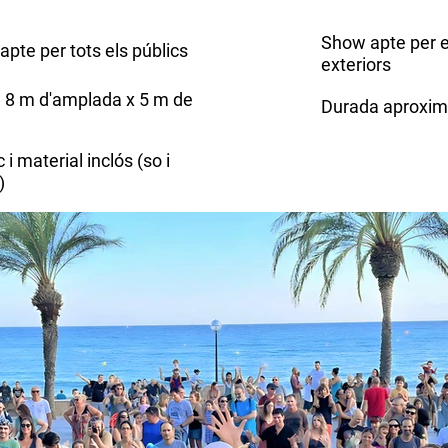
Show apte per es
apte per tots els públics
exteriors
e 8 m d'amplada x 5 m de
Durada aproxim
 i material inclós (so i
)