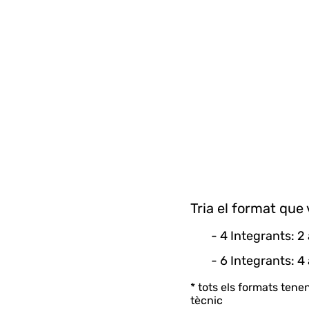
Tria el format que 
- 4 Integrants: 
- 6 Integrants: 
* tots els formats tene
tècnic