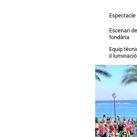
Espectacle 
Escenari d
fondària
Equip tècnic
il·luminació